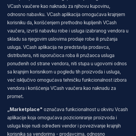
VCash vaučere kao naknadu za njihovu kupovinu,
odnosno nabavku. VCash aplikacija omogućava krajnjem
korisniku da, korišćenjem prethodno kupljenih VCash
vaučera, izvrši nabavku robe i usluga izabranog vendora u
skladu sa njegovim uslovima prodaje robe ili pružanja
usluga. VCash aplikacija ne predstavlja prodavca,
distributera, niti isporučioca roba ili pružaoca usluga
ponuđenih od strane vendora, niti stupa u ugovorni odnos
sa krajnjim korisnikom u pogledu tih proizvoda i usluga,
već isključivo omogućava tehničku funkcionalnost izbora
vendora i korišćenja VCash vaučera kao naknadu za
promet.
„Marketplace"
označava funkcionalnost u okviru Vcash
aplikacije koja omogućava pozicioniranje proizvoda i
usluga koje nudi određeni vendor i povezivanje krajnjih
korisnika sa vendorima - prodavcima, odnosno