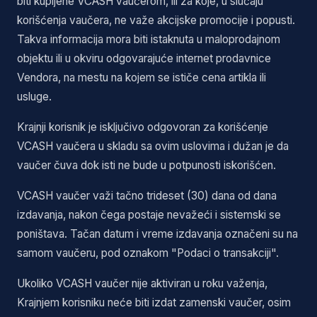
biti kupljene VCASH vaučerom, ili za koje, u slučaju
korišćenja vaučera, ne važe akcijske promocije i popusti.
Takva informacija mora biti istaknuta u maloprodajnom
objektu ili u okviru odgovarajuće internet prodavnice
Vendora, na mestu na kojem se ističe cena artikla ili
usluge.
Krajnji korisnik je isključivo odgovoran za korišćenje
VCASH vaučera u skladu sa ovim uslovima i dužan je da
vaučer čuva dok isti ne bude u potpunosti iskorišćen.
VCASH vaučer važi tačno trideset (30) dana od dana
izdavanja, nakon čega postaje nevažeći i sistemski se
poništava. Tačan datum i vreme izdavanja označeni su na
samom vaučeru, pod oznakom "Podaci o transakciji".
Ukoliko VCASH vaučer nije aktiviran u roku važenja,
Krajnjem korisniku neće biti izdat zamenski vaučer, osim