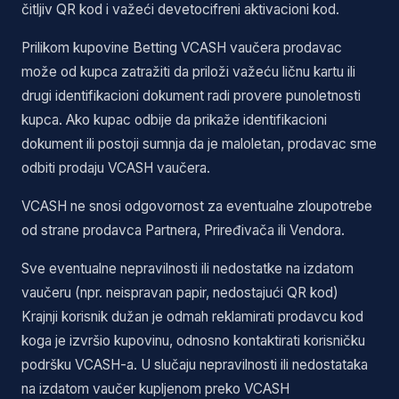
čitljiv QR kod i važeći devetocifreni aktivacioni kod.
Prilikom kupovine Betting VCASH vaučera prodavac
može od kupca zatražiti da priloži važeću ličnu kartu ili
drugi identifikacioni dokument radi provere punoletnosti
kupca. Ako kupac odbije da prikaže identifikacioni
dokument ili postoji sumnja da je maloletan, prodavac sme
odbiti prodaju VCASH vaučera.
VCASH ne snosi odgovornost za eventualne zloupotrebe
od strane prodavca Partnera, Priređivača ili Vendora.
Sve eventualne nepravilnosti ili nedostatke na izdatom
vaučeru (npr. neispravan papir, nedostajući QR kod)
Krajnji korisnik dužan je odmah reklamirati prodavcu kod
koga je izvršio kupovinu, odnosno kontaktirati korisničku
podršku VCASH-a. U slučaju nepravilnosti ili nedostataka
na izdatom vaučer kupljenom preko VCASH