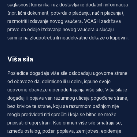
saglasnost korisnika i uz dostavljanje dodatnih informacija
(npr. lični dokument, potvrda o plaćanju, način plaćanja),
razmotriti izdavanje novog vaučera. VCASH zadržava
pravo da odbije izdavanje novog vaučera u slučaju
sumnje na zloupotrebu ili neadekvatne dokaze o kupovini.
Viša sila
Posledice događaja više sile oslobađaju ugovorne strane
od obaveze da, delimično ili u celini, ispune svoje
ugovorne obaveze u periodu trajanja više sile. Viša sila je
događaj ili pojava van razumnog uticaja pogođene strane,
bez krivice te strane, koju sa razumnom pažnjom nije
mogla predvideti niti sprečiti i koja se bitno ne može
pripisati drugoj strani. Kao primeri više sile smatraju se,
između ostalog, požar, poplava, zemljotres, epidemije,