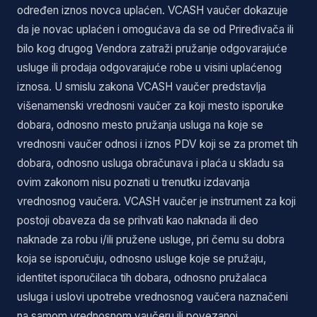
određen iznos novca uplaćen. VCASH vaučer dokazuje
da je novac uplaćen i omogućava da se od Priređivača ili
bilo kog drugog Vendora zatraži pružanje odgovarajuće
usluge ili prodaja odgovarajuće robe u visini uplaćenog
iznosa. U smislu zakona VCASH vaučer predstavlja
višenamenski vrednosni vaučer za koji mesto isporuke
dobara, odnosno mesto pružanja usluga na koje se
vrednosni vaučer odnosi i iznos PDV koji se za promet tih
dobara, odnosno usluga obračunava i plaća u skladu sa
ovim zakonom nisu poznati u trenutku izdavanja
vrednosnog vaučera. VCASH vaučer je instrument za koji
postoji obaveza da se prihvati kao naknada ili deo
naknade za robu i/ili pružene usluge, pri čemu su dobra
koja se isporučuju, odnosno usluge koje se pružaju,
identitet isporučilaca tih dobara, odnosno pružalaca
usluga i uslovi upotrebe vrednosnog vaučera naznačeni
na samom vrednosnom vaučeru ili povezanoj