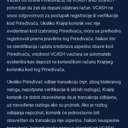
traženi od strane Priređivača) na VCASH web stranici i
potvrđuje da želi da dopuni odabrani račun. VCASH ne
snosi odgovornost za postupak registracije ili verifikacije
kod Priređivača. Ukoliko Krajnji korisnik već nije
evidentiran kod izabranog Priređivača, mora se prethodno
registrovati prema pravilima tog Priređivača. Nakon što
se identifikacija i uplata sredstava uspešno obave kod
Priređivača, vrednost VCASH vaučera se automatski
evidentira kao depozit na korisničkom računu Krajnjeg
korisnika kod tog Priređivača.
Ukoliko Priređivač odbije transakciju (npr. zbog blokiranog
naloga, nepotpune verifikacije ili sličnih razloga), Krajnji
korisnik će dobiti obaveštenje da je transakcija odbijena,
uz navođenje razloga ako su poznati. Ako je razlog
odbijanja nepoznat, korisnik će jednostavno biti
obavešten da transakcija nije uspešna. Nakon neuspešne