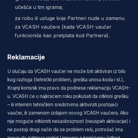
učešća u tim igrama;
za robu ili usluge koje Partneri nude u zamenu
za VCASH vaučere (kada VCASH vaučer
funkcioniše kao pretplata kod Partnera).
Reklamacije
U slučaju da VCASH vaučer ne može biti aktiviran iz bilo
kog razloga (tehnički problem, greška unosa koda i sl.),
Krajnji korisnik ima pravo da podnese reklamaciju VCASH-
u. VCASH će u najkraćem roku pokušati da otkloni grešku
– ili internim tehničkim sredstvima aktivirati postojeći
vaučer, ili zamenom izdajom novog VCASH vaučera. Ako
nije moguće otkloniti nesaobraznost (neuspeh aktivacije) i
ne postoji drugi način da se problem reši, potrošač ima
pravo da zahteva raskid Ugovora o korišćenju (otkaz