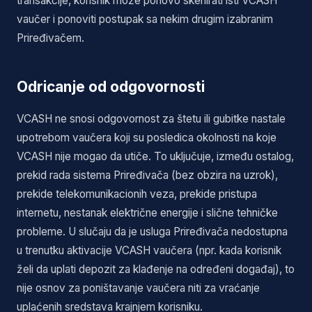
transakcije, korisnik može ponovo skenirati isti VCASH
vaučer i ponoviti postupak sa nekim drugim izabranim
Priređivačem.
Odricanje od odgovornosti
VCASH ne snosi odgovornost za štetu ili gubitke nastale
upotrebom vaučera koji su posledica okolnosti na koje
VCASH nije mogao da utiče. To uključuje, između ostalog,
prekid rada sistema Priređivača (bez obzira na uzrok),
prekide telekomunikacionih veza, prekide pristupa
internetu, nestanak električne energije i slične tehničke
probleme. U slučaju da je usluga Priređivača nedostupna
u trenutku aktivacije VCASH vaučera (npr. kada korisnik
želi da uplati depozit za klađenje na određeni događaj), to
nije osnov za poništavanje vaučera niti za vraćanje
uplaćenih sredstava krajnjem korisniku.