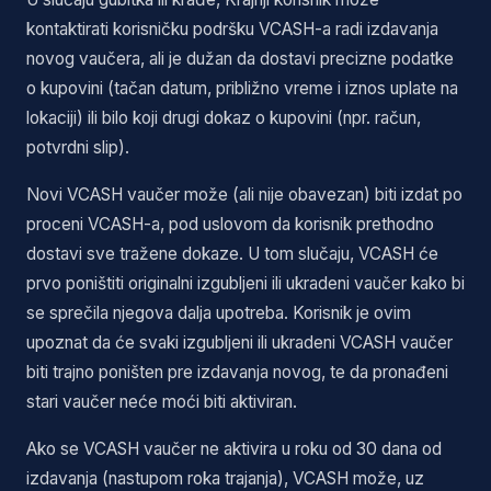
kontaktirati korisničku podršku VCASH-a radi izdavanja
novog vaučera, ali je dužan da dostavi precizne podatke
o kupovini (tačan datum, približno vreme i iznos uplate na
lokaciji) ili bilo koji drugi dokaz o kupovini (npr. račun,
potvrdni slip).
Novi VCASH vaučer može (ali nije obavezan) biti izdat po
proceni VCASH-a, pod uslovom da korisnik prethodno
dostavi sve tražene dokaze. U tom slučaju, VCASH će
prvo poništiti originalni izgubljeni ili ukradeni vaučer kako bi
se sprečila njegova dalja upotreba. Korisnik je ovim
upoznat da će svaki izgubljeni ili ukradeni VCASH vaučer
biti trajno poništen pre izdavanja novog, te da pronađeni
stari vaučer neće moći biti aktiviran.
Ako se VCASH vaučer ne aktivira u roku od 30 dana od
izdavanja (nastupom roka trajanja), VCASH može, uz