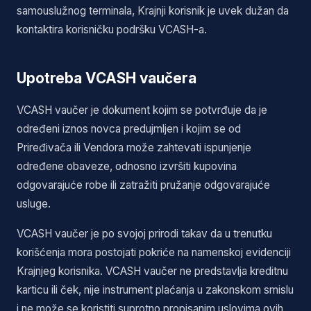
samouslužnog terminala, Krajnji korisnik je uvek dužan da
kontaktira korisničku podršku VCASH-a.
Upotreba VCASH vaučera
VCASH vaučer je dokument kojim se potvrđuje da je
određeni iznos novca predujmljen i kojim se od
Priređivača ili Vendora može zahtevati ispunjenje
određene obaveze, odnosno izvršiti kupovina
odgovarajuće robe ili zatražiti pružanje odgovarajuće
usluge.
VCASH vaučer je po svojoj prirodi takav da u trenutku
korišćenja mora postojati pokriće na namenskoj evidenciji
Krajnjeg korisnika. VCASH vaučer ne predstavlja kreditnu
karticu ili ček, nije instrument plaćanja u zakonskom smislu
i ne može se koristiti suprotno propisanim uslovima ovih