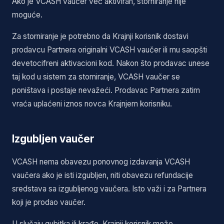
Ako je VCASH vaučer već aktiviran, storniranje nije
moguće.
Za storniranje je potrebno da Krajnji korisnik dostavi
prodavcu Partnera originalni VCASH vaučer ili mu saopšti
devetocifreni aktivacioni kod. Nakon što prodavac unese
taj kod u sistem za storniranje, VCASH vaučer se
poništava i postaje nevažeći. Prodavac Partnera zatim
vraća uplaćeni iznos novca Krajnjem korisniku.
Izgubljen vaučer
VCASH nema obavezu ponovnog izdavanja VCASH
vaučera ako je isti izgubljen, niti obavezu refundacije
sredstava sa izgubljenog vaučera. Isto važi i za Partnera
koji je prodao vaučer.
U slučaju gubitka ili krađe, Krajnji korisnik može